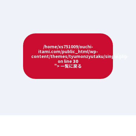
/home/xs751009/ouchi-
itami.com/public_html/wp-
content/themes/tyumonzyutaku/single.php
on line
30
"> 一覧に戻る