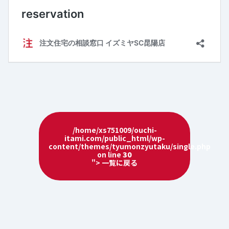
/home/xs751009/ouchi-
itami.com/public_html/wp-
content/themes/tyumonzyutaku/single.php
on line
30
"> 一覧に戻る