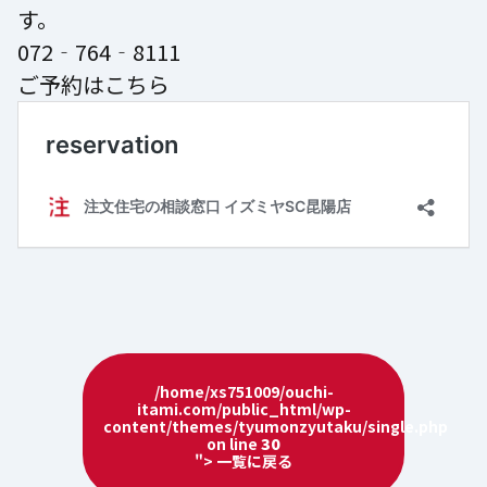
す。
072‐764‐8111
ご予約はこちら
/home/xs751009/ouchi-
itami.com/public_html/wp-
content/themes/tyumonzyutaku/single.php
on line
30
"> 一覧に戻る