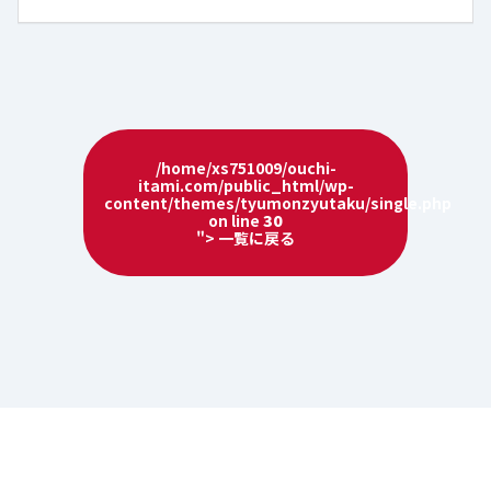
/home/xs751009/ouchi-
itami.com/public_html/wp-
content/themes/tyumonzyutaku/single.php
on line
30
"> 一覧に戻る