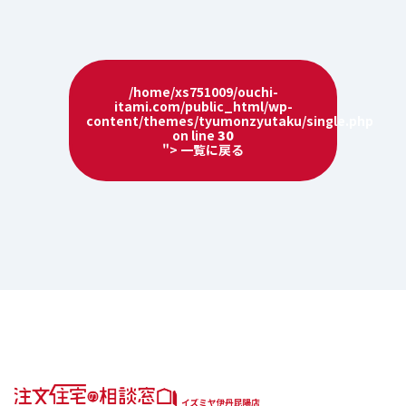
/home/xs751009/ouchi-
itami.com/public_html/wp-
content/themes/tyumonzyutaku/single.php
on line
30
"> 一覧に戻る